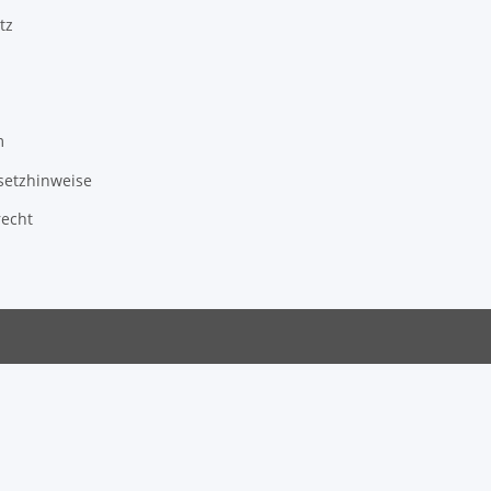
tz
m
setzhinweise
recht